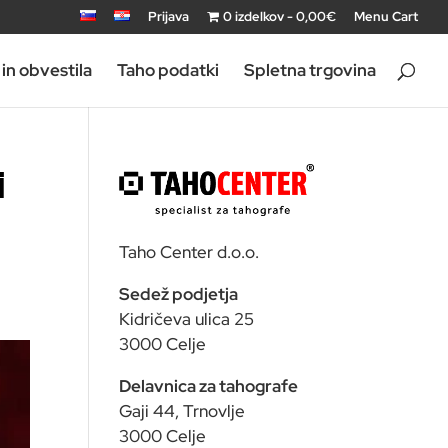
Prijava
0 izdelkov
0,00€
Menu Cart
in obvestila
Taho podatki
Spletna trgovina
i
Taho Center d.o.o.
Sedež podjetja
Kidričeva ulica 25
3000 Celje
Delavnica za tahografe
Gaji 44, Trnovlje
3000 Celje