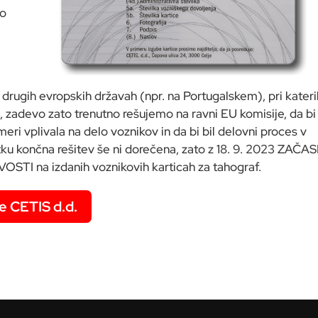
po
i
 drugih evropskih državah (npr. na Portugalskem), pri kateri
, zadevo zato trenutno rešujemo na ravni EU komisije, da bi
 meri vplivala na delo voznikov in da bi bil delovni proces v
tku končna rešitev še ni dorečena, zato z 18. 9. 2023 ZAČ
na izdanih voznikovih karticah za tahograf.
e CETIS d.d.