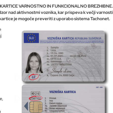
 SO KARTICE VARNOSTNO IN FUNKCIONALNO BREZHIBNE
or nad aktivnostmi voznika, kar prispeva k večji varnosti
 kartice je mogoče preveriti z uporabo sistema Tachonet.
e
j
e,
a