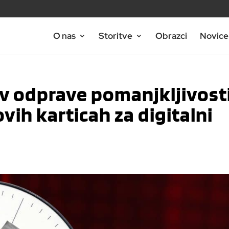
O nas
Storitve
Obrazci
Novice 
v odprave pomanjkljivost
vih karticah za digitalni