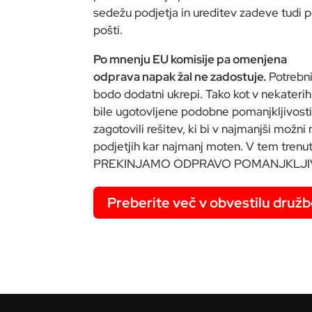
sedežu podjetja in ureditev zadeve tudi 
pošti.
Po mnenju EU komisije pa omenjena
odprava napak žal ne zadostuje.
Potrebn
bodo dodatni ukrepi. Tako kot v nekaterih
bile ugotovljene podobne pomanjkljivosti
zagotovili rešitev, ki bi v najmanjši možni
podjetjih kar najmanj moten. V tem trenu
PREKINJAMO ODPRAVO POMANJKLJIVOSTI 
Preberite več v obvestilu družb