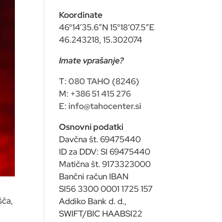
Koordinate
46°14’35.6″N 15°18’07.5″E
46.243218, 15.302074
Imate vprašanje?
T:
080 TAHO
(8246)
M:
+386 51 415 276
E:
info@tahocenter.si
Osnovni podatki
Davčna št. 69475440
ID za DDV: SI 69475440
Matična št. 9173323000
Bančni račun IBAN
SI56 3300 0001 1725 157
šča,
Addiko Bank d. d.,
SWIFT/BIC HAABSI22