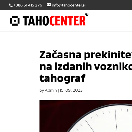
+386 51 415 276
info@tahocenter.si
Začasna prekinite
na izdanih vozniko
tahograf
by
Admin
|
15. 09. 2023