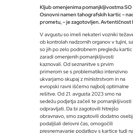
Kljub omenjenima pomanjkljivostma
Osnovni namen tahografskih kartic – nadz
prometu, – je zagotovljen. Avtentičnost
V avgustu so imeli nekateri vozniki težav
ob kontrolah nadzornih organov v tujini, sa
so jih po zelo podrobnem pregledu kartic
zaradi omenjenih pomanjkljivosti
kaznovali. Od seznanitve s prvim
primerom se s problematiko intenzivno
ukvarjamo skupaj z ministrstvom in na
evropski ravni iščemo najbolj optimalne
rešitve. Od 21. avgusta 2023 smo na
sedežu podjetja začeli te pomanjkljivosti
odpravljati. Da bi zagotovili hitrejšo
obravnavo, smo zagotovili dodatno osebj
podaljšali delovni čas, omogočili
presnemavanje podatkov s kartice tudi n