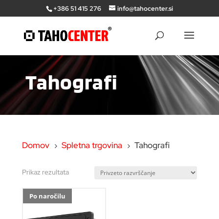
+386 51 415 276
info@tahocenter.si
Tahografi
Domov
Spletna trgovina
Tahografi
5
5
Prikaz rezultata
Po naročilu