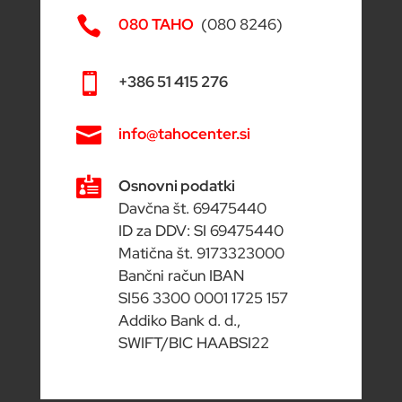

080 TAHO
(080 8246)

+386 51 415 276

info@tahocenter.si

Osnovni podatki
Davčna št. 69475440
ID za DDV: SI 69475440
Matična št. 9173323000
Bančni račun IBAN
SI56 3300 0001 1725 157
Addiko Bank d. d.,
SWIFT/BIC HAABSI22