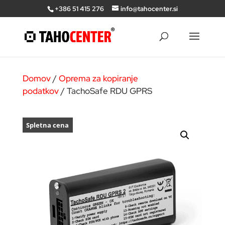
+386 51 415 276
info@tahocenter.si
Domov
/
Oprema za kopiranje
podatkov
/ TachoSafe RDU GPRS
Spletna cena