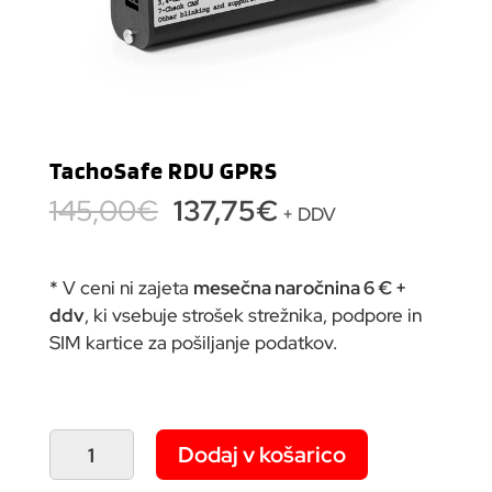
TachoSafe RDU GPRS
Izvirna
Trenutna
145,00
€
137,75
€
+ DDV
cena
cena
je
je:
bila:
137,75€.
* V ceni ni zajeta
mesečna naročnina 6 € +
145,00€.
ddv
, ki vsebuje strošek strežnika, podpore in
SIM kartice za pošiljanje podatkov.
TachoSafe
Dodaj v košarico
RDU