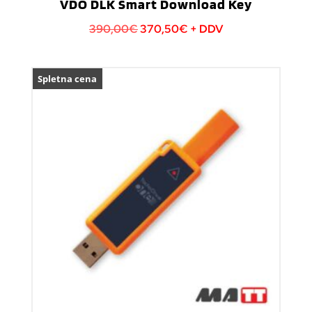
VDO DLK Smart Download Key
Izvirna
Trenutna
390,00
€
370,50
€
+ DDV
cena
cena
je
je:
Spletna cena
bila:
370,50€.
390,00€.