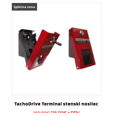
Spletna cena
TachoDrive Terminal stenski nosilec
Izvirna
Trenutna
140,00
€
126,00
€
+ DDV