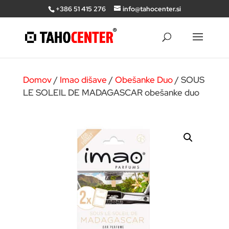
+386 51 415 276
info@tahocenter.si
Domov
/
Imao dišave
/
Obešanke Duo
/ SOUS
LE SOLEIL DE MADAGASCAR obešanke duo