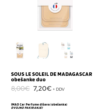
SOUS LE SOLEIL DE MADAGASCAR
obešanke duo
Izvirna
Trenutna
8,00
€
7,20
€
+ DDV
cena
cena
je
je:
IMAO Car Perfume dišava (obešanka)
bila:
7,20€.
DVOJNO PAKIRANJE!