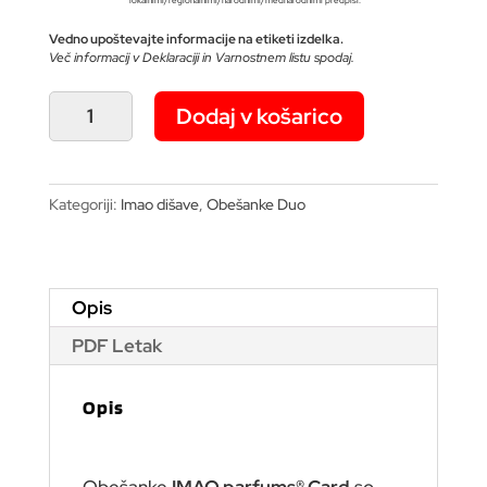
Vedno upoštevajte informacije na etiketi izdelka.
Več informacij v Deklaraciji in Varnostnem listu spodaj.
SOUS
Dodaj v košarico
LE
SOLEIL
DE
Kategoriji:
Imao dišave
,
Obešanke Duo
MADAGASCAR
obešanke
duo
količina
Opis
PDF Letak
Opis
Obešanke
IMAO parfums® Card
so