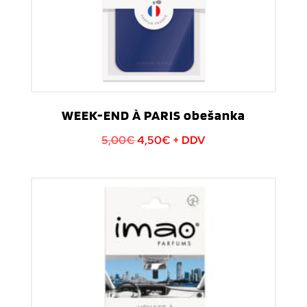
WEEK-END À PARIS obešanka
Izvirna
Trenutna
5,00
€
4,50
€
+ DDV
cena
cena
je
je:
bila:
4,50€.
5,00€.