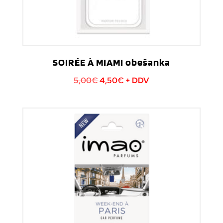
SOIRÉE À MIAMI obešanka
Izvirna
Trenutna
5,00
€
4,50
€
+ DDV
cena
cena
je
je:
bila:
4,50€.
5,00€.