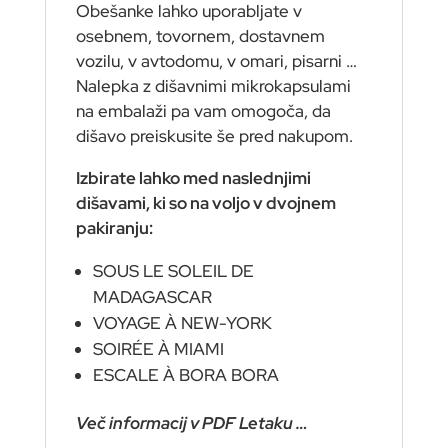
Obešanke lahko uporabljate v
osebnem, tovornem, dostavnem
vozilu, v avtodomu, v omari, pisarni …
Nalepka z dišavnimi mikrokapsulami
na embalaži pa vam omogoča, da
dišavo preiskusite še pred nakupom.
Izbirate lahko med naslednjimi
dišavami, ki so na voljo v dvojnem
pakiranju:
SOUS LE SOLEIL DE
MADAGASCAR
VOYAGE À NEW-YORK
SOIRÉE À MIAMI
ESCALE À BORA BORA
Več informacij v PDF Letaku …