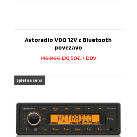
Avtoradio VDO 12V z Bluetooth
povezavo
Izvirna
Trenutna
145,00
€
130,50
€
+ DDV
cena
cena
je
je:
Spletna cena
bila:
130,50€.
145,00€.