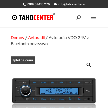
+386 51 415 276
info@tahocenter.si
Domov
/
Avtoradii
/ Avtoradio VDO 24V z
Bluetooth povezavo
Spletna cena