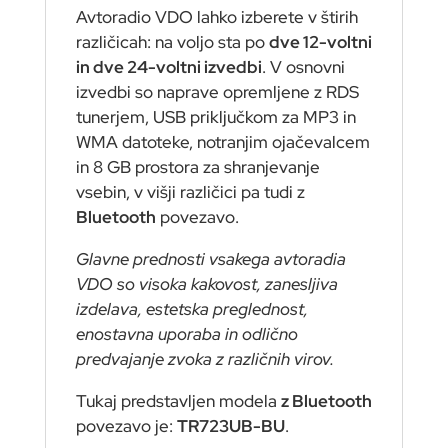
Avtoradio VDO lahko izberete v štirih
različicah: na voljo sta po
dve 12-voltni
in dve 24-voltni izvedbi
. V osnovni
izvedbi so naprave opremljene z RDS
tunerjem, USB priključkom za MP3 in
WMA datoteke, notranjim ojačevalcem
in 8 GB prostora za shranjevanje
vsebin, v višji različici pa tudi z
Bluetooth
povezavo.
Glavne prednosti vsakega avtoradia
VDO so visoka kakovost, zanesljiva
izdelava, estetska preglednost,
enostavna uporaba in odlično
predvajanje zvoka z različnih virov.
Tukaj predstavljen modela
z Bluetooth
povezavo je:
TR723UB-BU
.