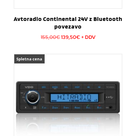
Avtoradio Continental 24V z Bluetooth
povezavo
Izvirna
Trenutna
155,00
€
139,50
€
+ DDV
cena
cena
je
je:
Spletna cena
bila:
139,50€.
155,00€.