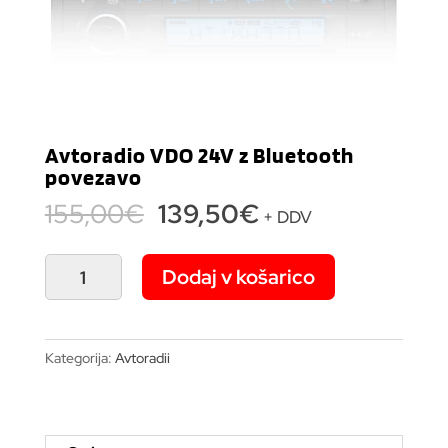
Avtoradio VDO 24V z Bluetooth
povezavo
Izvirna
Trenutna
155,00
€
139,50
€
+ DDV
cena
cena
je
je:
Avtoradio
Dodaj v košarico
bila:
139,50€.
VDO
155,00€.
24V
z
Kategorija:
Avtoradii
Bluetooth
povezavo
količina