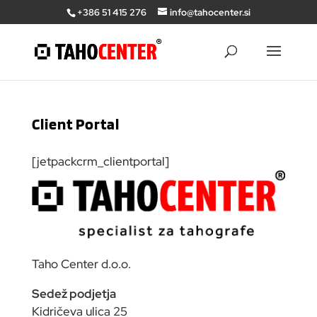
+386 51 415 276
info@tahocenter.si
Client Portal
[jetpackcrm_clientportal]
Taho Center d.o.o.
Sedež podjetja
Kidričeva ulica 25