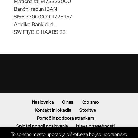
Matična št. 9173323000
Bančni račun IBAN
SI56 3300 0001 1725 157
Addiko Bank d. d.,
SWIFT/BIC HAABSI22
Naslovnica
O nas
Kdo smo
Kontakt in lokacija
Storitve
Pomoč in podpora strankam
Splošni pogoji poslovanja
Izjava o zasebnosti
To spletno mesto uporablja piškotke za boljšo uporabniško