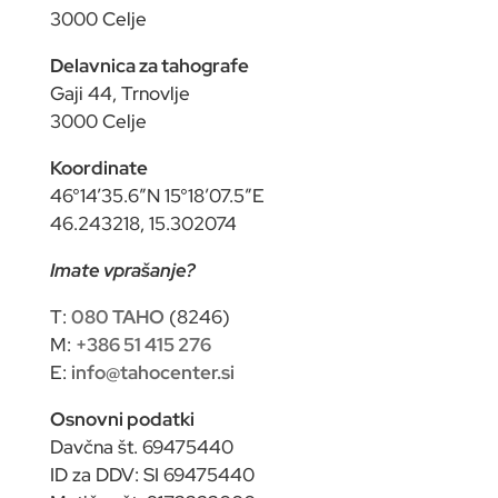
3000 Celje
Delavnica za tahografe
Gaji 44, Trnovlje
3000 Celje
Koordinate
46°14’35.6″N 15°18’07.5″E
46.243218, 15.302074
Imate vprašanje?
T:
080 TAHO
(8246)
M:
+386 51 415 276
E:
info@tahocenter.si
Osnovni podatki
Davčna št. 69475440
ID za DDV: SI 69475440